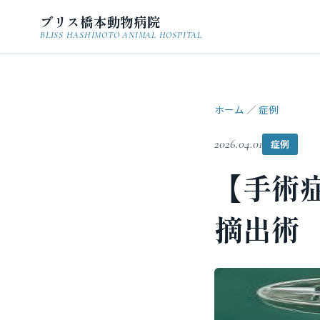
ブリス橋本動物病院
BLISS HASHIMOTO ANIMAL HOSPITAL
ホーム
／
症例
2026.04.01
症例
【手術症
摘出術