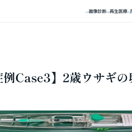
画像診断
再生医療
01
02
03
例Case3】2歳ウサギ