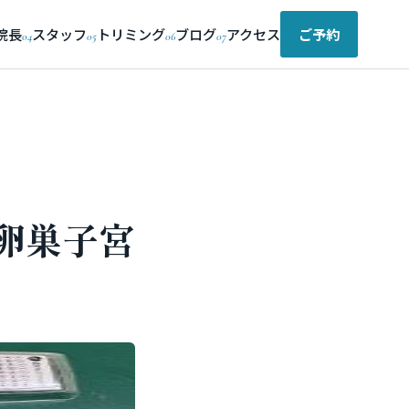
院長
スタッフ
トリミング
ブログ
アクセス
ご予約
04
05
06
07
の卵巣子宮