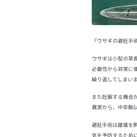
『ウサギの避妊手
ウサギは小型の草
必要性から非常に
繰り返してしまい
また妊娠する機会
異常から、中年齢
避妊手術は雌雄を
気を予防するため