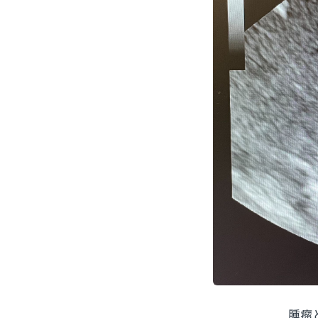
腫瘤と膀胱の周