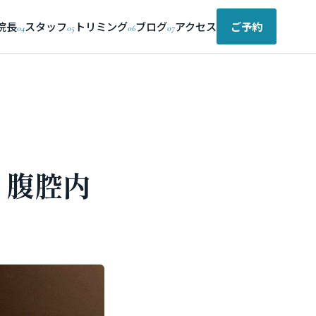
院長
スタッフ
トリミング
ブログ
アクセス
ご予約
04
05
06
07
 腹腔内