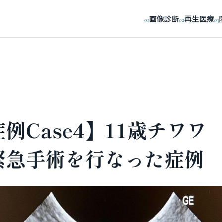
画像診断
再生医療
01
02
03
例Case4】11歳チワワ
緊急手術を行なった症例