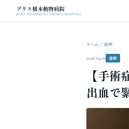
ブリス橋本動物病院
BLISS HASHIMOTO ANIMAL HOSPITAL
ホーム
／
症例
2026.04.01
症例
【手術症
出血で